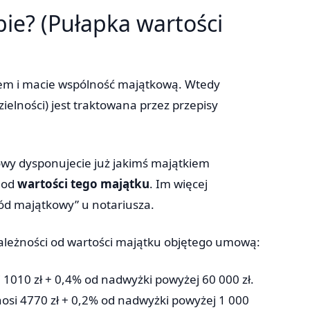
ubie? (Pułapka wartości
stwem i macie wspólność majątkową. Wtedy
elności) jest traktowana przez przepisy
y dysponujecie już jakimś majątkiem
 od
wartości tego majątku
. Im więcej
zwód majątkowy” u notariusza.
 zależności od wartości majątku objętego umową:
i 1010 zł + 0,4% od nadwyżki powyżej 60 000 zł.
nosi 4770 zł + 0,2% od nadwyżki powyżej 1 000