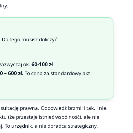
lny.
. Do tego musisz doliczyć:
 zazwyczaj ok.
60-100 zł
 – 600 zł.
To cena za standardowy akt
ultację prawną. Odpowiedź brzmi: i tak, i nie.
u (że przestaje istnieć wspólność), ale nie
j. To urzędnik, a nie doradca strategiczny.