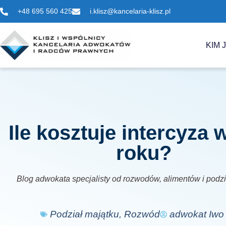
+48 695 560 425
i.klisz@kancelaria-klisz.pl
KIM 
Ile kosztuje intercyza 
roku?
Blog adwokata specjalisty od rozwodów, alimentów i podz
Podział majątku
,
Rozwód
adwokat Iwo 