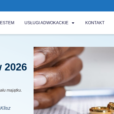
JESTEM
USŁUGI ADWOKACKIE
KONTAKT
w 2026
iału majątku.
Klisz