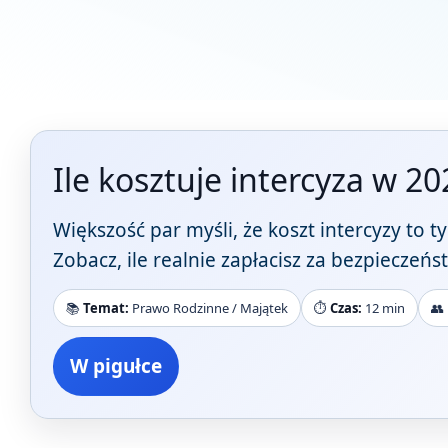
Ile kosztuje intercyza w 2
Większość par myśli, że koszt intercyzy to t
Zobacz, ile realnie zapłacisz za bezpieczeń
📚
Temat:
Prawo Rodzinne / Majątek
⏱️
Czas:
12 min
👥
W pigułce