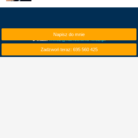
Napisz do mnie
e-mail:
i.klisz@kancelaria-klisz.pl
Zadzwoń teraz: 695 560 425
tel. kom. 695 560 425
tel. 71 740 50 00