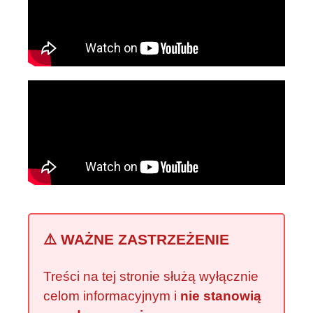
⚠️ WAŻNE ZASTRZEŻENIE
Treści na tej stronie służą wyłącznie
celom informacyjnym i
nie stanowią