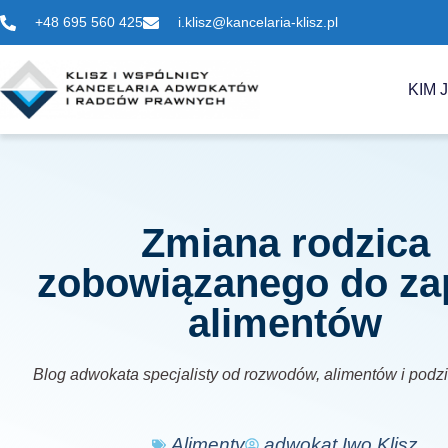
+48 695 560 425
i.klisz@kancelaria-klisz.pl
KIM 
Zmiana rodzica
zobowiązanego do za
alimentów
Blog adwokata specjalisty od rozwodów, alimentów i podz
Alimenty
adwokat Iwo Klisz