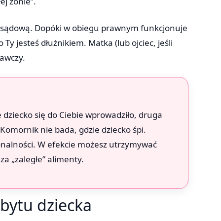
ej żonie”.
iką sądową. Dopóki w obiegu prawnym funkcjonuje
y jesteś dłużnikiem. Matka (lub ojciec, jeśli
nawczy.
że dziecko się do Ciebie wprowadziło, druga
Komornik nie bada, gdzie dziecko śpi.
konalności. W efekcie możesz utrzymywać
za „zaległe” alimenty.
obytu dziecka