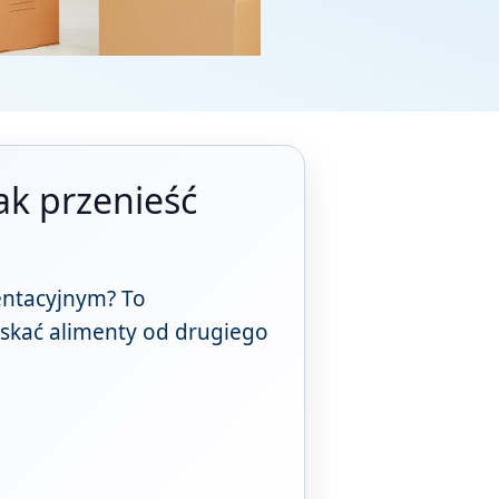
ak przenieść
mentacyjnym? To
zyskać alimenty od drugiego