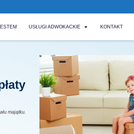
JESTEM
USŁUGI ADWOKACKIE
KONTAKT
płaty
iału majątku.