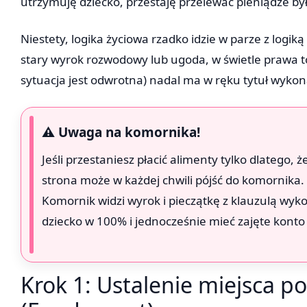
utrzymuję dziecko, przestaję przelewać pieniądze był
Niestety, logika życiowa rzadko idzie w parze z log
stary wyrok rozwodowy lub ugoda, w świetle prawa to T
sytuacja jest odwrotna) nadal ma w ręku tytuł wyko
⚠️ Uwaga na komornika!
Jeśli przestaniesz płacić alimenty tylko dlatego, 
strona może w każdej chwili pójść do komornika. 
Komornik widzi wyrok i pieczątkę z klauzulą wy
dziecko w 100% i jednocześnie mieć zajęte konto 
Krok 1: Ustalenie miejsca p