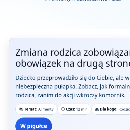
Zmiana rodzica zobowiązan
obowiązek na drugą stron
Dziecko przeprowadziło się do Ciebie, ale 
niebezpieczna pułapka. Zobacz, jak formaln
rodzica, zanim do akcji wkroczy komornik.
📚
Temat:
Alimenty
⏱️
Czas:
12 min
👥
Dla kogo:
Rodzic
W pigułce