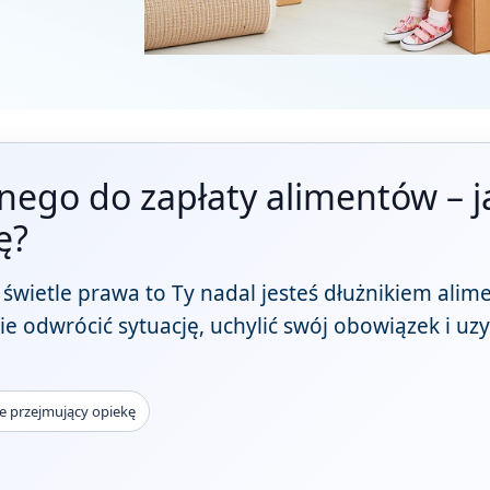
ego do zapłaty alimentów – j
ę?
w świetle prawa to Ty nadal jesteś dłużnikiem ali
ie odwrócić sytuację, uchylić swój obowiązek i u
e przejmujący opiekę